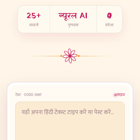
25+
न्यूरल AI
₹0
आवाज़ें
गुणवत्ता
हमेशा
टेक्स्ट ·
0000
अक्षर
लाइव