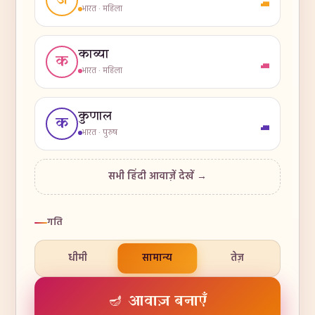
अ
भारत
·
महिला
काव्या
क
भारत
·
महिला
कुणाल
क
भारत
·
पुरुष
सभी हिंदी आवाज़ें देखें →
गति
धीमी
सामान्य
तेज़
🪔 आवाज़ बनाएँ