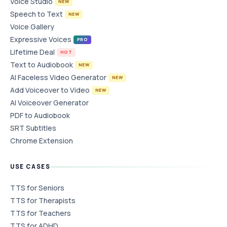
Voice Studio
NEW
Speech to Text
NEW
Voice Gallery
Expressive Voices
PRO
Lifetime Deal
HOT
Text to Audiobook
NEW
AI Faceless Video Generator
NEW
Add Voiceover to Video
NEW
AI Voiceover Generator
PDF to Audiobook
SRT Subtitles
Chrome Extension
USE CASES
TTS for Seniors
TTS for Therapists
TTS for Teachers
TTS for ADHD