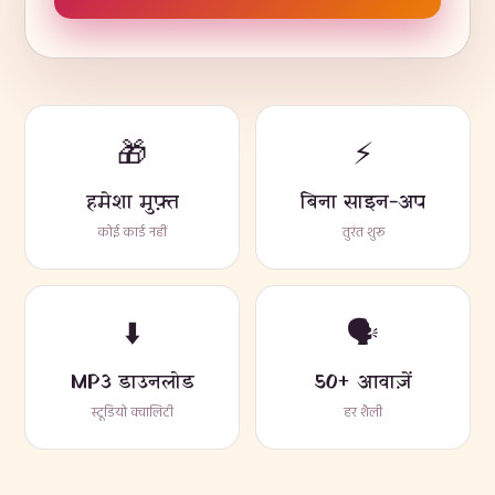
🎁
⚡
हमेशा मुफ़्त
बिना साइन-अप
कोई कार्ड नहीं
तुरंत शुरू
⬇️
🗣️
MP3 डाउनलोड
50+ आवाज़ें
स्टूडियो क्वालिटी
हर शैली