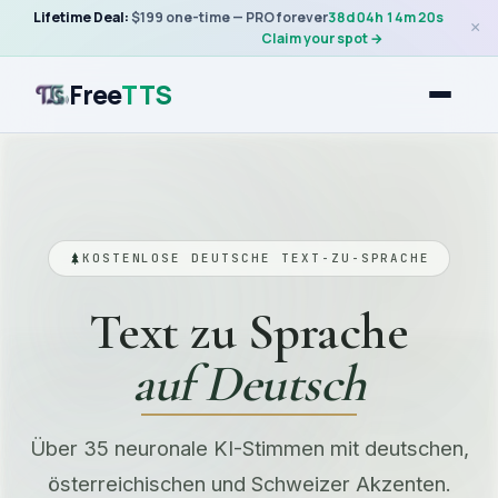
Lifetime Deal:
$199 one-time — PRO forever
38
d
04
h
14
m
20
s
×
Claim your spot →
Free
TTS
KOSTENLOSE DEUTSCHE TEXT-ZU-SPRACHE
Text zu Sprache
auf Deutsch
Über 35 neuronale KI-Stimmen mit deutschen,
österreichischen und Schweizer Akzenten.