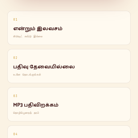
01
என்றும் இலவசம்
கிரெடிட் கார்டு இல்லை
02
பதிவு தேவையில்லை
உடனே தொடங்குங்கள்
03
MP3 பதிவிறக்கம்
தொழில்முறைத் தரம்
04