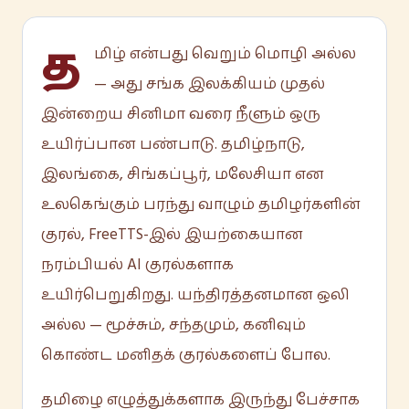
த
மிழ் என்பது வெறும் மொழி அல்ல
— அது சங்க இலக்கியம் முதல்
இன்றைய சினிமா வரை நீளும் ஒரு
உயிர்ப்பான பண்பாடு. தமிழ்நாடு,
இலங்கை, சிங்கப்பூர், மலேசியா என
உலகெங்கும் பரந்து வாழும் தமிழர்களின்
குரல், FreeTTS-இல் இயற்கையான
நரம்பியல் AI குரல்களாக
உயிர்பெறுகிறது. யந்திரத்தனமான ஒலி
அல்ல — மூச்சும், சந்தமும், கனிவும்
கொண்ட மனிதக் குரல்களைப் போல.
தமிழை எழுத்துக்களாக இருந்து பேச்சாக