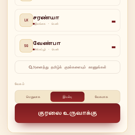
சரண்யா
LK
இலங்கை
·
பெண்
வேண்பா
SG
சிங்கப்பூர்
·
பெண்
அனைத்து தமிழ்க் குரல்களையும் காணுங்கள்
வேகம்
மெதுவாக
இயல்பு
வேகமாக
குரலை உருவாக்கு