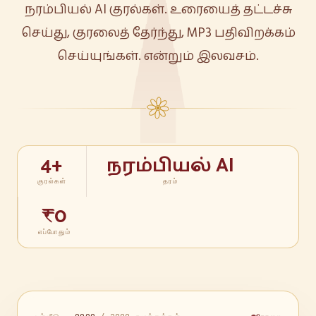
நரம்பியல் AI குரல்கள். உரையைத் தட்டச்சு
செய்து, குரலைத் தேர்ந்து, MP3 பதிவிறக்கம்
செய்யுங்கள். என்றும் இலவசம்.
4+
நரம்பியல் AI
குரல்கள்
தரம்
₹0
எப்போதும்