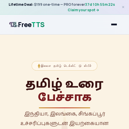
Lifetime Deal:
$199 one-time — PRO forever
37
d
10
h
55
m
22
s
×
Claim your spot →
Free
TTS
இலவச தமிழ் டெக்ஸ்ட் டு ஸ்பீச்
தமிழ் உரை
பேச்சாக
இந்தியா, இலங்கை, சிங்கப்பூர்
உச்சரிப்புகளுடன் இயற்கையான