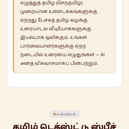
எழுத்துத் தமிழ் (செந்தமிழ்)
முறையான உள்ளடக்கங்களுக்கு
ஏற்றது; பேச்சுத் தமிழ் வழக்கு
உரையாடல் வீடியோக்களுக்கு
இயல்பாக ஒலிக்கும். உங்கள்
பார்வையாளர்களுக்கு ஏற்ற
நடையில் உரையை எழுதுங்கள் — AI
அதை விசுவாசமாகப் பின்பற்றும்.
பயன்பாடுகள்
தமிழ் டெக்ஸ்ட் டு ஸ்பீச்